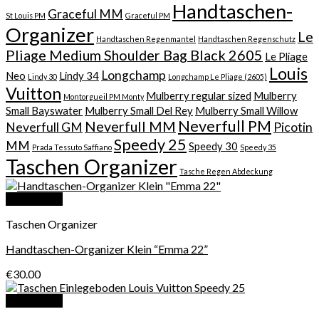
Handtaschen-
Graceful MM
St Louis PM
Graceful PM
Organizer
Le
Handtaschen Regenmantel
Handtaschen Regenschutz
Pliage Medium Shoulder Bag Black 2605
Le Pliage
Louis
Longchamp
Neo
Lindy 34
Lindy 30
Longchamp Le Pliage (2605)
Vuitton
Mulberry regular sized
Mulberry
Montorgueil PM Monty
Small Bayswater
Mulberry Small Del Rey
Mulberry Small Willow
Neverfull PM
Neverfull MM
Neverfull GM
Picotin
Speedy 25
MM
Speedy 30
Prada Tessuto Saffiano
Speedy 35
Taschen Organizer
Tasche Regen Abdeckung
Quick View
Taschen Organizer
Handtaschen-Organizer Klein “Emma 22”
€
30.00
Quick View