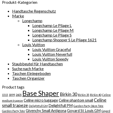
Produkt-Kategorien
Handtasche Regenschutz
Marke
Longchamp
Longchamp Le Pliage L
Longchamp Le Pliage M
Longchamp Le Pliage S
Longchamp Shopper S Le Pliage 1621
Louis Vuitton
Louis Vuitton Graceful
Louis Vuitton Neverfull
Louis Vuitton Speedy
Staubbeutel für Handtaschen
Suche nach Marke
Taschen Einlegeboden
Taschen Organizer
Product tags
Base Shaper
Birkin 30
1515
1899
2605
Birkin 35
Birkin 40
Celine
Celine
Celine micro luggage
Celine phantom small
medium trapeze
small trapeze
Delightfull PM
Delightfull GM
Garden Party 36cm Tote
Givenchy Small Antigona
Goyard St Louis GM
Garden Party Tote
Goyard