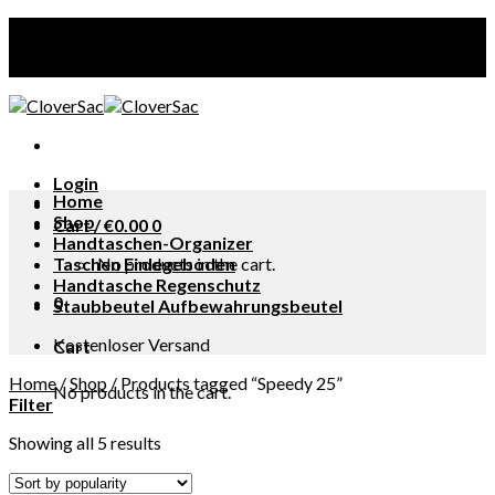
Skip
Kostenloser Versand
to
content
Login
Home
Shop
Cart /
€
0.00
0
Handtaschen-Organizer
Taschen Einlegeboden
No products in the cart.
Handtasche Regenschutz
0
Staubbeutel Aufbewahrungsbeutel
Kostenloser Versand
Cart
Home
/
Shop
/
Products tagged “Speedy 25”
No products in the cart.
Filter
Showing all 5 results