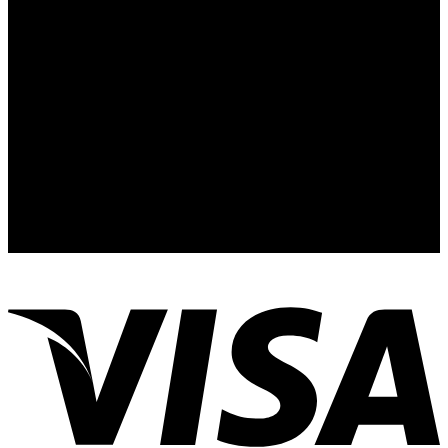
Kaufinformationen
Kontakt
Sendungsverfolgung
Fotogalerie
Country Selector
International (USD)
Germany (€)
France (€)
Spain (€)
Japan (¥)
Italy (€)
Singapore (SG)