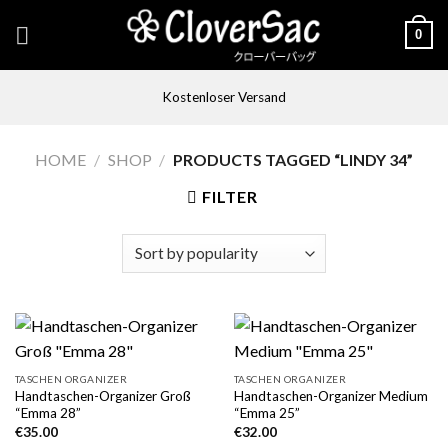
Skip
0
to
content
Kostenloser Versand
HOME
/
SHOP
/
PRODUCTS TAGGED “LINDY 34”
FILTER
TASCHEN ORGANIZER
TASCHEN ORGANIZER
Handtaschen-Organizer Groß
Handtaschen-Organizer Medium
“Emma 28”
“Emma 25”
€
35.00
€
32.00