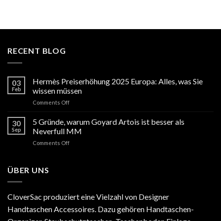
RECENT BLOG
Hermès Preiserhöhung 2025 Europa: Alles, was Sie
03
Feb
wissen müssen
on
Comments Off
Hermès
Preiserhöhung
5 Gründe, warum Goyard Artois ist besser als
30
2025
Sep
Neverfull MM
Europa:
on
Comments Off
Alles,
5
was
Gründe,
Sie
warum
ÜBER UNS
wissen
Goyard
müssen
Artois
ist
CloverSac produziert eine Vielzahl von Designer
besser
Handtaschen Accessoires. Dazu gehören Handtaschen-
als
Neverfull