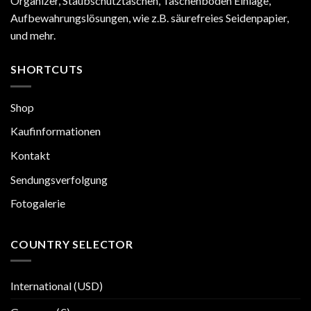
Organizer, Staubschutztaschen, Taschenboden Einlage,
MM
Aufbewahrungslösungen, wie z.B. säurefreies Seidenpapier,
und mehr.
SHORTCUTS
Shop
Kaufinformationen
Kontakt
Sendungsverfolgung
Fotogalerie
COUNTRY SELECTOR
International (USD)