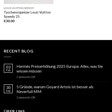
LOUIS VUITTON SPEEDY
Taschenorganizer Louis Vuitton
Speedy 25
€
30.00
RECENT BLOG
Hermès Preiserhöhung 2025 Europa: Alles, was Sie
03
Feb
wissen müssen
on
Comments Off
Hermès
Preiserhöhung
5 Gründe, warum Goyard Artois ist besser als
30
2025
Sep
Neverfull MM
Europa:
on
Comments Off
Alles,
5
was
Gründe,
Sie
warum
ÜBER UNS
wissen