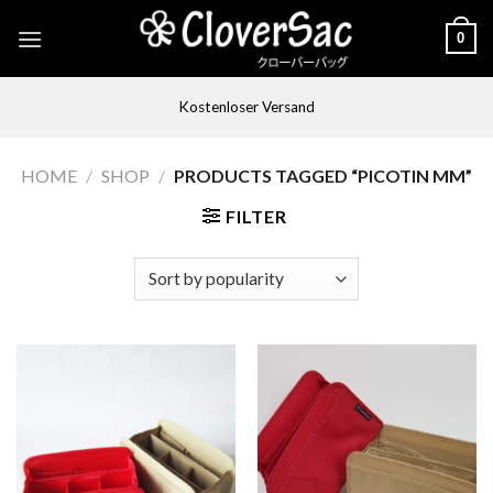
Skip
0
to
content
Kostenloser Versand
HOME
/
SHOP
/
PRODUCTS TAGGED “PICOTIN MM”
FILTER