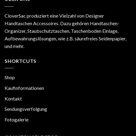
Goyard
müssen
Artois
ist
CloverSac produziert eine Vielzahl von Designer
besser
Handtaschen Accessoires. Dazu gehören Handtaschen-
als
Neverfull
Organizer, Staubschutztaschen, Taschenboden Einlage,
MM
Aufbewahrungslösungen, wie z.B. säurefreies Seidenpapier,
und mehr.
SHORTCUTS
Shop
Kaufinformationen
Kontakt
Sendungsverfolgung
Fotogalerie