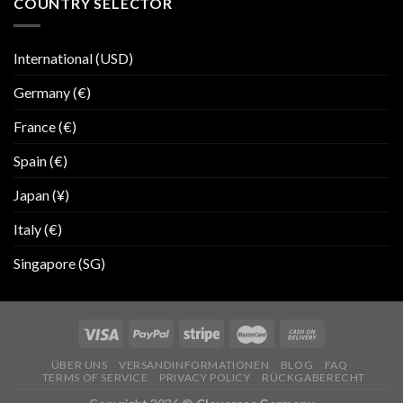
COUNTRY SELECTOR
International (USD)
Germany (€)
France (€)
Spain (€)
Japan (¥)
Italy (€)
Singapore (SG)
ÜBER UNS
VERSANDINFORMATIONEN
BLOG
FAQ
TERMS OF SERVICE
PRIVACY POLICY
RÜCKGABERECHT