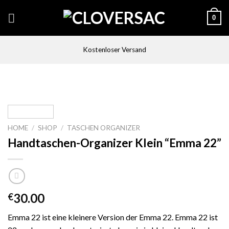
Skip
0
to
content
Kostenloser Versand
HOME
/
SHOP
/
TASCHEN ORGANIZER
Handtaschen-Organizer Klein “Emma 22”
30.00
€
Emma 22 ist eine kleinere Version der Emma 22. Emma 22 ist