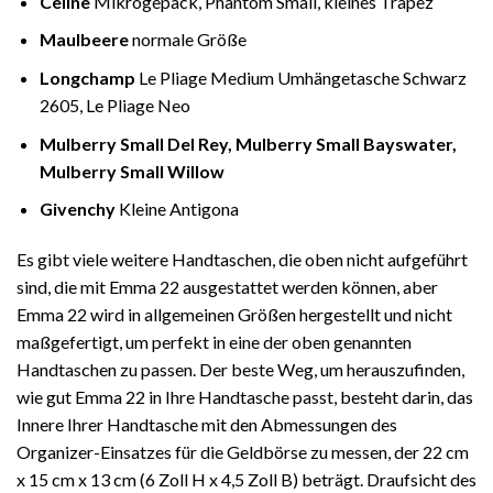
Celine
Mikrogepäck, Phantom Small, kleines Trapez
Maulbeere
normale Größe
Longchamp
Le Pliage Medium Umhängetasche Schwarz
2605, Le Pliage Neo
Mulberry Small Del Rey, Mulberry Small Bayswater,
Mulberry Small Willow
Givenchy
Kleine Antigona
Es gibt viele weitere Handtaschen, die oben nicht aufgeführt
sind, die mit Emma 22 ausgestattet werden können, aber
Emma 22 wird in allgemeinen Größen hergestellt und nicht
maßgefertigt, um perfekt in eine der oben genannten
Handtaschen zu passen. Der beste Weg, um herauszufinden,
wie gut Emma 22 in Ihre Handtasche passt, besteht darin, das
Innere Ihrer Handtasche mit den Abmessungen des
Organizer-Einsatzes für die Geldbörse zu messen, der 22 cm
x 15 cm x 13 cm (6 Zoll H x 4,5 Zoll B) beträgt. Draufsicht des