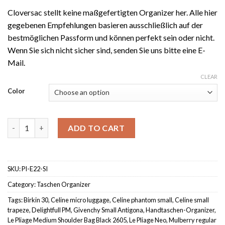
Cloversac stellt keine maßgefertigten Organizer her. Alle hier
gegebenen Empfehlungen basieren ausschließlich auf der
bestmöglichen Passform und können perfekt sein oder nicht.
Wenn Sie sich nicht sicher sind, senden Sie uns bitte eine E-
Mail.
CLEAR
Color
Handtaschen-Organizer Klein "Emma 22" quantity
ADD TO CART
SKU:
PI-E22-SI
Category:
Taschen Organizer
Tags:
Birkin 30
,
Celine micro luggage
,
Celine phantom small
,
Celine small
trapeze
,
Delightfull PM
,
Givenchy Small Antigona
,
Handtaschen-Organizer
,
Le Pliage Medium Shoulder Bag Black 2605
,
Le Pliage Neo
,
Mulberry regular