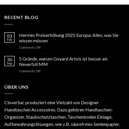
RECENT BLOG
Hermès Preiserhöhung 2025 Europa: Alles, was Sie
03
Feb
wissen müssen
on
Comments Off
Hermès
Preiserhöhung
5 Gründe, warum Goyard Artois ist besser als
30
2025
Sep
Neverfull MM
Europa:
on
Comments Off
Alles,
5
was
Gründe,
Sie
warum
ÜBER UNS
wissen
Goyard
müssen
Artois
ist
CloverSac produziert eine Vielzahl von Designer
besser
Handtaschen Accessoires. Dazu gehören Handtaschen-
als
Neverfull
Organizer, Staubschutztaschen, Taschenboden Einlage,
MM
Aufbewahrungslösungen, wie z.B. säurefreies Seidenpapier,