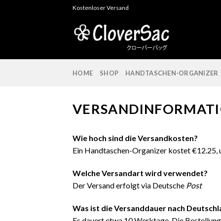
Skip
Kostenloser Versand
to
content
HOME
SHOP
HANDTASCHEN-ORGANIZER
VERSANDINFORMAT
Wie hoch sind die Versandkosten?
Ein Handtaschen-Organizer kostet €12.25, 
Welche Versandart wird verwendet?
Der Versand erfolgt via Deutsche
Post
Was ist die Versanddauer nach Deutsch
Es dauert etwa 10 Werktage. Die Bestellung