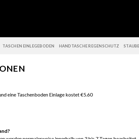
TASCHEN EINLEGEBODEN
HANDTASCHE REGENSCHUTZ
STAUB
IONEN
und eine Taschenboden Einlage kostet €5.60
land?
en werden normalerweise innerhalb von 3 bis 7 Tagen bearbeitet.