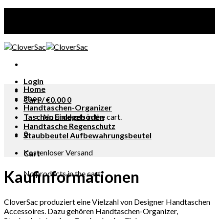
Skip
Kostenloser Versand
to
content
Login
Home
Shop
Cart /
€
0.00
0
Handtaschen-Organizer
Taschen Einlegeboden
No products in the cart.
Handtasche Regenschutz
0
Staubbeutel Aufbewahrungsbeutel
Kostenloser Versand
Cart
Kaufinformationen
No products in the cart.
CloverSac produziert eine Vielzahl von Designer Handtaschen
Accessoires. Dazu gehören Handtaschen-Organizer,