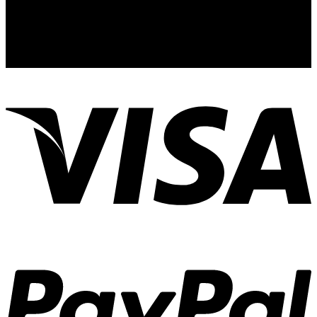
France (€)
Spain (€)
Japan (¥)
Italy (€)
Singapore (SG)