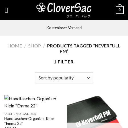
Skip
0
to
content
Kostenloser Versand
HOME
/
SHOP
/
PRODUCTS TAGGED “NEVERFULL
PM”
FILTER
TASCHEN ORGANIZER
Handtaschen-Organizer Klein
“Emma 22”