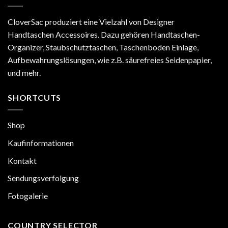
müssen
Artois
ist
CloverSac produziert eine Vielzahl von Designer
besser
Handtaschen Accessoires. Dazu gehören Handtaschen-
als
Neverfull
Organizer, Staubschutztaschen, Taschenboden Einlage,
MM
Aufbewahrungslösungen, wie z.B. säurefreies Seidenpapier,
und mehr.
SHORTCUTS
Shop
Kaufinformationen
Kontakt
Sendungsverfolgung
Fotogalerie
COUNTRY SELECTOR