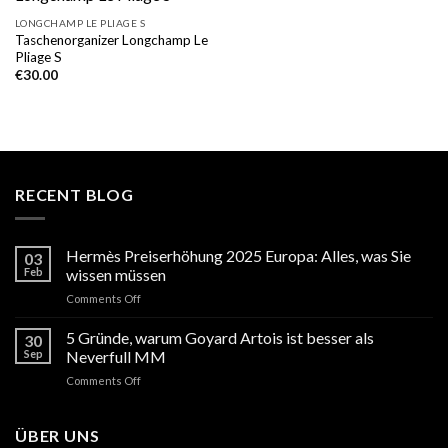
LONGCHAMP LE PLIAGE S
Taschenorganizer Longchamp Le
Pliage S
€
30.00
RECENT BLOG
Hermès Preiserhöhung 2025 Europa: Alles, was Sie
03
Feb
wissen müssen
on
Comments Off
Hermès
Preiserhöhung
5 Gründe, warum Goyard Artois ist besser als
30
2025
Sep
Neverfull MM
Europa:
on
Comments Off
Alles,
5
was
Gründe,
Sie
warum
ÜBER UNS
wissen
Goyard