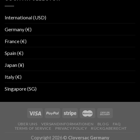
International (USD)
Germany (€)
France (€)
Spain (€)
Japan (¥)
Italy (€)
Singapore (SG)
ÜBER UNS
VERSANDINFORMATIONEN
BLOG
FAQ
TERMS OF SERVICE
PRIVACY POLICY
RÜCKGABERECHT
Copyright 2026 ©
Cloversac Germany