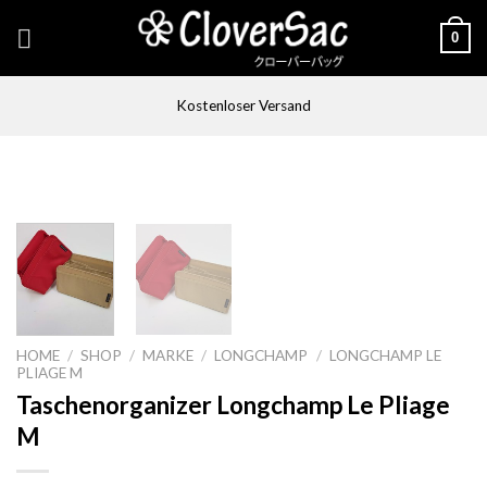
Skip
0
to
content
Kostenloser Versand
HOME
/
SHOP
/
MARKE
/
LONGCHAMP
/
LONGCHAMP LE
PLIAGE M
Taschenorganizer Longchamp Le Pliage
M