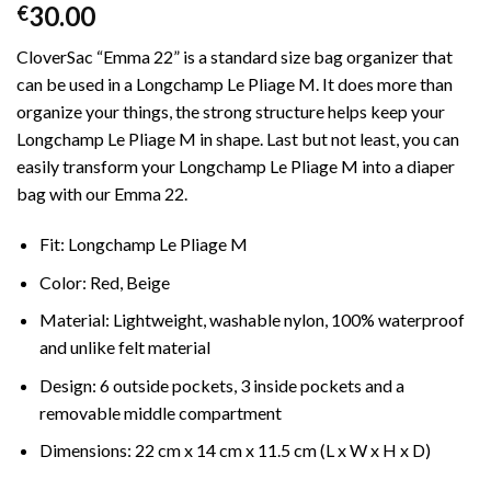
30.00
€
CloverSac “Emma 22” is a standard size bag organizer that
can be used in a Longchamp Le Pliage M. It does more than
organize your things, the strong structure helps keep your
Longchamp Le Pliage M in shape. Last but not least, you can
easily transform your Longchamp Le Pliage M into a diaper
bag with our Emma 22.
Fit: Longchamp Le Pliage M
Color: Red, Beige
Material: Lightweight, washable nylon, 100% waterproof
and unlike felt material
Design: 6 outside pockets, 3 inside pockets and a
removable middle compartment
Dimensions: 22 cm x 14 cm x 11.5 cm (L x W x H x D)