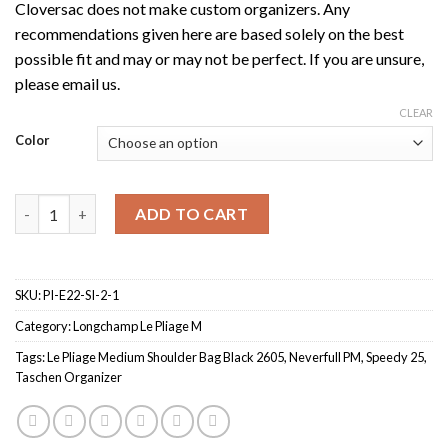
Cloversac does not make custom organizers. Any
recommendations given here are based solely on the best
possible fit and may or may not be perfect. If you are unsure,
please email us.
CLEAR
Color
Taschenorganizer Longchamp Le Pliage M quantity
ADD TO CART
SKU:
PI-E22-SI-2-1
Category:
Longchamp Le Pliage M
Tags:
Le Pliage Medium Shoulder Bag Black 2605
,
Neverfull PM
,
Speedy 25
,
Taschen Organizer