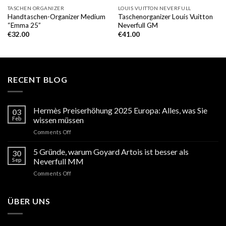
TASCHEN ORGANIZER
LOUIS VUITTON NEVERFULL
Handtaschen-Organizer Medium
Taschenorganizer Louis Vuitton
“Emma 25”
Neverfull GM
€
32.00
€
41.00
RECENT BLOG
Hermès Preiserhöhung 2025 Europa: Alles, was Sie
03
Feb
wissen müssen
on
Comments Off
Hermès
Preiserhöhung
5 Gründe, warum Goyard Artois ist besser als
30
2025
Sep
Neverfull MM
Europa:
on
Comments Off
Alles,
5
was
Gründe,
Sie
warum
ÜBER UNS
wissen
Goyard
müssen
Artois
ist