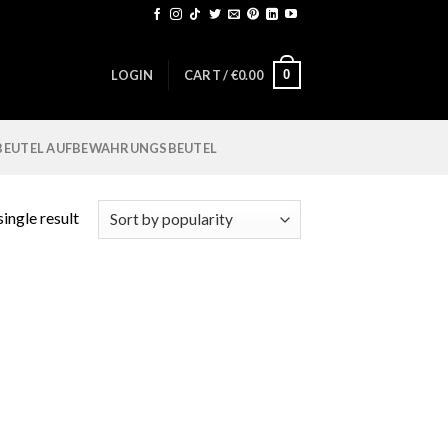
0
LOGIN
CART /
€
0.00
BEUTEL AUFBEWAHRUNGSBEUTEL
ingle result