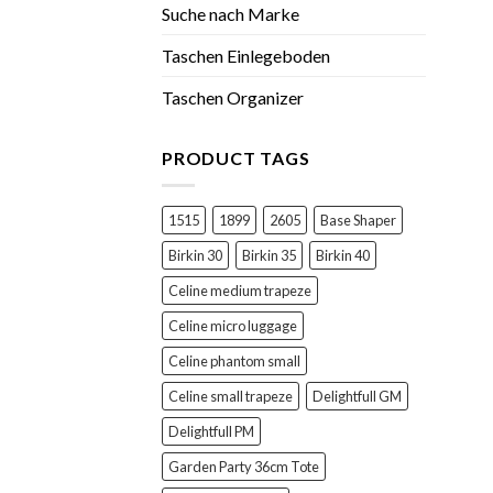
Suche nach Marke
Taschen Einlegeboden
Taschen Organizer
PRODUCT TAGS
1515
1899
2605
Base Shaper
Birkin 30
Birkin 35
Birkin 40
Celine medium trapeze
Celine micro luggage
Celine phantom small
Celine small trapeze
Delightfull GM
Delightfull PM
Garden Party 36cm Tote