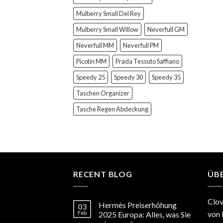
Mulberry Small Del Rey
Mulberry Small Willow
Neverfull GM
Neverfull MM
Neverfull PM
Picotin MM
Prada Tessuto Saffiano
Speedy 25
Speedy 30
Speedy 35
Taschen Organizer
Tasche Regen Abdeckung
RECENT BLOG
ÜB
Clov
Hermès Preiserhöhung
03
von 
Feb
2025 Europa: Alles, was Sie