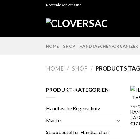
Skip
Kostenloser Versand
to
content
HOME
SHOP
HANDTASCHEN-ORGANIZER
HOME
/
SHOP
/
PRODUCTS TAG
PRODUKT-KATEGORIEN
HAND
Handtasche Regenschutz
HAN
TAS
Marke
€
17.
Staubbeutel für Handtaschen