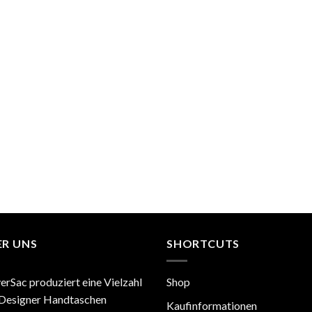
ER UNS
SHORTCUTS
erSac produziert eine Vielzahl
Shop
Designer Handtaschen
Kaufinformationen