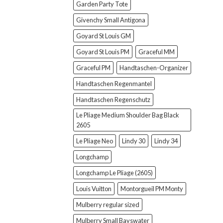
Garden Party Tote
Givenchy Small Antigona
Goyard St Louis GM
Goyard St Louis PM
Graceful MM
Graceful PM
Handtaschen-Organizer
Handtaschen Regenmantel
Handtaschen Regenschutz
Le Pliage Medium Shoulder Bag Black
2605
Le Pliage Neo
Lindy 30
Lindy 34
Longchamp
Longchamp Le Pliage (2605)
Louis Vuitton
Montorgueil PM Monty
Mulberry regular sized
Mulberry Small Bayswater