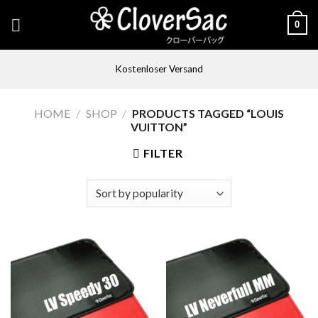
Skip
0
to
content
Kostenloser Versand
HOME
/
SHOP
/
PRODUCTS TAGGED “LOUIS
VUITTON”
FILTER