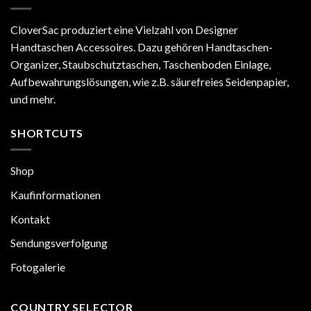
müssen
Artois
ist
CloverSac produziert eine Vielzahl von Designer
besser
Handtaschen Accessoires. Dazu gehören Handtaschen-
als
Neverfull
Organizer, Staubschutztaschen, Taschenboden Einlage,
MM
Aufbewahrungslösungen, wie z.B. säurefreies Seidenpapier,
und mehr.
SHORTCUTS
Shop
Kaufinformationen
Kontakt
Sendungsverfolgung
Fotogalerie
COUNTRY SELECTOR