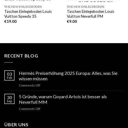
OUT OF STOCK
TASCHEN EINLEGEBODEN
TASCHEN EINLEGEBODEN
Taschen Einlegeboden Louis
Taschen Einlegeboden Louis
Vuitton Speedy 35
Vuitton Neverfull PM
€
19.00
€
9.00
RECENT BLOG
Hermès Preiserhöhung 2025 Europa: Alles, was Sie
03
Feb
wissen müssen
on
Comments Off
Hermès
Preiserhöhung
5 Gründe, warum Goyard Artois ist besser als
30
2025
Sep
Neverfull MM
Europa:
on
Comments Off
Alles,
5
was
Gründe,
Sie
warum
ÜBER UNS
wissen
Goyard