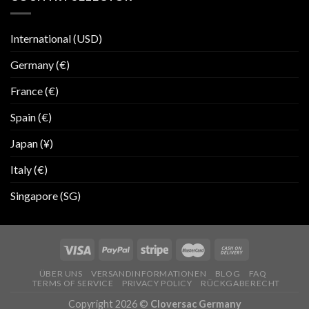
International (USD)
Germany (€)
France (€)
Spain (€)
Japan (¥)
Italy (€)
Singapore (SG)
ÜBER UNS
VERSANDINFORMATIONEN
BLOG
FAQ
TERMS OF SERVICE
PRIVACY POLICY
RÜCKGABERECHT
Copyright 2026 ©
Cloversac Germany